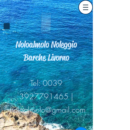
Noloalmolo Noleggio
Barche Livorno
Tel:
0039
3927791465
|
noloalmolo@gmail.com