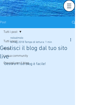
Post
Tutti i post
noloalmolo
Tutti i post
8 mag 2018
Tempo di lettura: 1 min
Gestisci il blog dal tuo sito
Inizia
live
La tua community
Consigli per il blog
Gestire il tuo blog è facile!